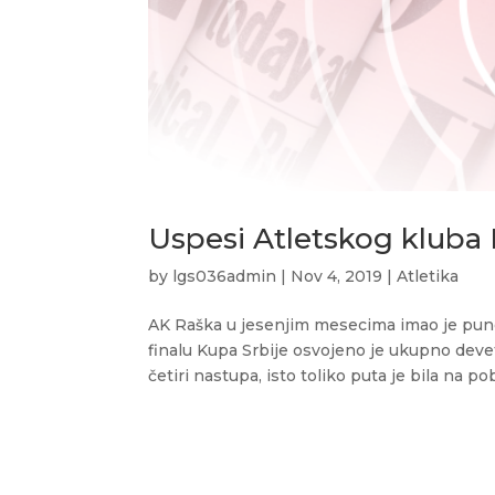
Uspesi Atletskog kluba
by
lgs036admin
|
Nov 4, 2019
|
Atletika
AK Raška u jesenjim mesecima imao je puno 
finalu Kupa Srbije osvojeno je ukupno devet
četiri nastupa, isto toliko puta je bila na p