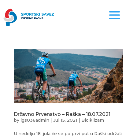
Državno Prvenstvo – Raška – 18.07.2021.
by
lgs036admin
|
Jul 15, 2021
|
Biciklizam
U nedelju 18. jula će se po prvi put u Raški održati