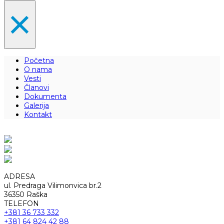
×
Početna
O nama
Vesti
Članovi
Dokumenta
Galerija
Kontakt
ADRESA
ul. Predraga Vilimonvica br.2
36350 Raška
TELEFON
+381 36 733 332
+381 64 824 42 88