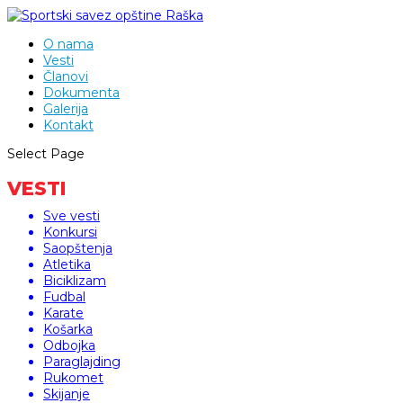
O nama
Vesti
Članovi
Dokumenta
Galerija
Kontakt
Select Page
VESTI
Sve vesti
Konkursi
Saopštenja
Atletika
Biciklizam
Fudbal
Karate
Košarka
Odbojka
Paraglajding
Rukomet
Skijanje