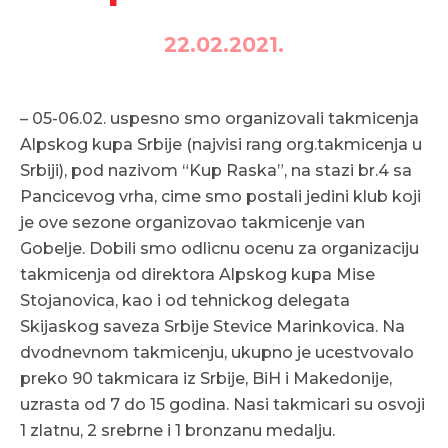
22.02.2021.
– 05-06.02. uspesno smo organizovali takmicenja
Alpskog kupa Srbije (najvisi rang org.takmicenja u
Srbiji), pod nazivom “Kup Raska”, na stazi br.4 sa
Pancicevog vrha, cime smo postali jedini klub koji
je ove sezone organizovao takmicenje van
Gobelje. Dobili smo odlicnu ocenu za organizaciju
takmicenja od direktora Alpskog kupa Mise
Stojanovica, kao i od tehnickog delegata
Skijaskog saveza Srbije Stevice Marinkovica. Na
dvodnevnom takmicenju, ukupno je ucestvovalo
preko 90 takmicara iz Srbije, BiH i Makedonije,
uzrasta od 7 do 15 godina. Nasi takmicari su osvoji
1 zlatnu, 2 srebrne i 1 bronzanu medalju.