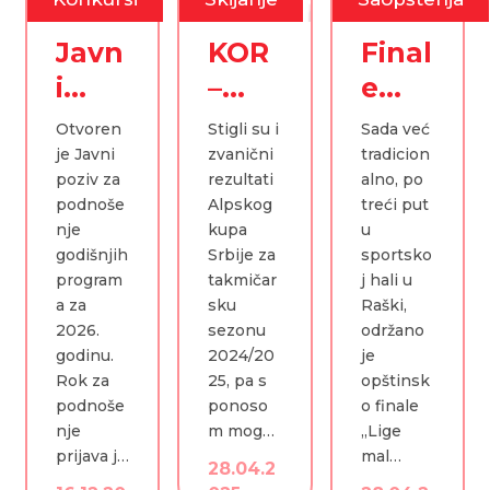
Javn
KOR
Final
i
–
e
pozi
Pon
„Lig
Otvoren
Stigli su i
Sada već
v za
ovo
e
je Javni
zvanični
tradicion
poziv za
rezultati
alno, po
2026
Vice
mali
podnoše
Alpskog
treći put
.
šam
h
nje
kupa
u
godišnjih
Srbije za
sportsko
godi
pion
šam
program
takmičar
j hali u
nu
Srbij
pion
a za
sku
Raški,
e
a“
2026.
sezonu
održano
godinu.
2024/20
je
Rok za
25, pa s
opštinsk
podnoše
ponoso
o finale
nje
m mog…
„Lige
prijava j…
mal…
28.04.2