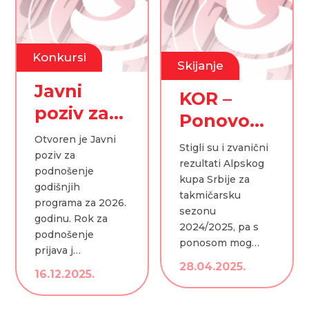
Konkursi
Skijanje
Javni
KOR –
poziv za
Ponovo
2026.
Vicešampi
Otvoren je Javni
Stigli su i zvanični
godinu
poziv za
on Srbije
rezultati Alpskog
podnošenje
kupa Srbije za
godišnjih
takmičarsku
programa za 2026.
sezonu
godinu. Rok za
2024/2025, pa s
podnošenje
ponosom mog…
prijava j…
28.04.2025.
16.12.2025.