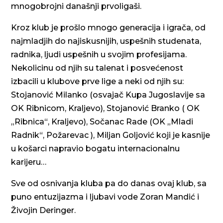
mnogobrojni današnji prvoligaši.
Kroz klub je prošlo mnogo generacija i igrača, od
najmladjih do najiskusnijih, uspešnih studenata,
radnika, ljudi uspešnih u svojim profesijama.
Nekolicinu od njih su talenat i posvećenost
izbacili u klubove prve lige a neki od njih su:
Stojanović Milanko (osvajač Kupa Jugoslavije sa
OK Ribnicom, Kraljevo), Stojanović Branko ( OK
„Ribnica“, Kraljevo), Sočanac Rade (OK „Mladi
Radnik“, Požarevac ), Miljan Goljović koji je kasnije
u košarci napravio bogatu internacionalnu
karijeru…
Sve od osnivanja kluba pa do danas ovaj klub, sa
puno entuzijazma i ljubavi vode Zoran Mandić i
Živojin Deringer.