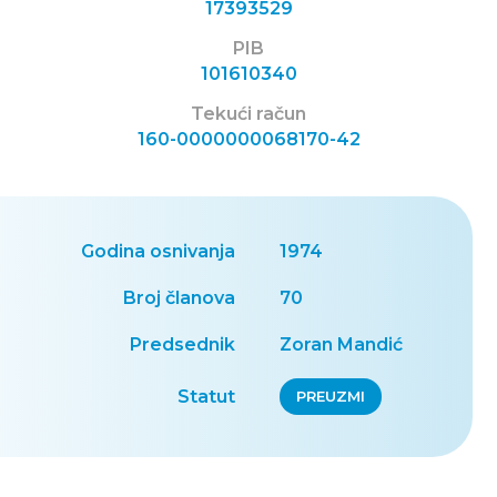
17393529
PIB
101610340
Tekući račun
160-0000000068170-42
Godina osnivanja
1974
Broj članova
70
Predsednik
Zoran Mandić
Statut
PREUZMI