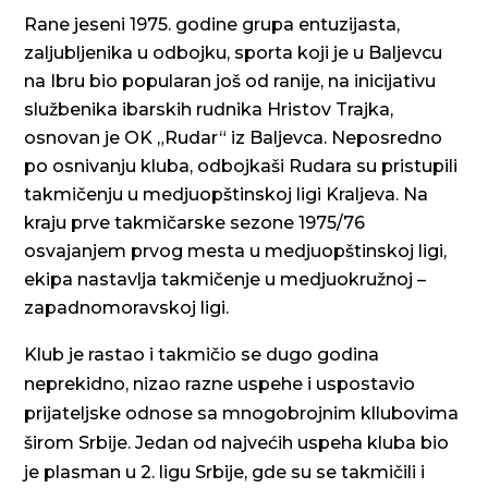
Rane jeseni 1975. godine grupa entuzijasta,
zaljubljenika u odbojku, sporta koji je u Baljevcu
na Ibru bio popularan još od ranije, na inicijativu
službenika ibarskih rudnika Hristov Trajka,
osnovan je OK „Rudar“ iz Baljevca. Neposredno
po osnivanju kluba, odbojkaši Rudara su pristupili
takmičenju u medjuopštinskoj ligi Kraljeva. Na
kraju prve takmičarske sezone 1975/76
osvajanjem prvog mesta u medjuopštinskoj ligi,
ekipa nastavlja takmičenje u medjuokružnoj –
zapadnomoravskoj ligi.
Klub je rastao i takmičio se dugo godina
neprekidno, nizao razne uspehe i uspostavio
prijateljske odnose sa mnogobrojnim kllubovima
širom Srbije. Jedan od najvećih uspeha kluba bio
je plasman u 2. ligu Srbije, gde su se takmičili i