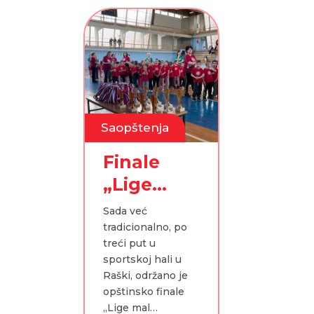
Saopštenja
Finale
„Lige
malih
Sada već
šampiona
tradicionalno, po
treći put u
“
sportskoj hali u
Raški, održano je
opštinsko finale
„Lige mal…